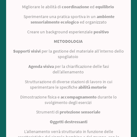
Migliorare le abilità di
coordinazione
ed
equilibrio
Sperimentare una pratica sportiva in un
ambiente
sensorialmente ecologico
ed organizzato
Creare un background esperienziale
positivo
METODOLOGIA
Supporti visivi
per la gestione del materiale all’interno dello
spogliatoio
Agenda visiva
per la chiarificazione delle fasi
dell’allenamento
Strutturazione di diverse stazioni di lavoro in cui
sperimentare le specifiche
abilità motorie
Dimostrazione fisica e
accompagnamento
durante lo
svolgimento degli esercizi
Strumenti di
protezione sensoriale
Oggetti destressanti
L’allenamento verrà strutturato in funzione delle
caratteristiche del singolo bambino e del gruppo, con la