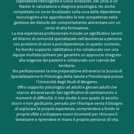
Dipendenze Patologiche e Gioco d’Azzardo, nel 2019, e un
Master in valutazione e diagnosi psicologica. Ho anche
completato un corso focalizzato sulla cura delle dipendenze
tecnologiche e ho approfondito le mie competenze nella
gestione dei disturbi del comportamento alimentare con un
corso di alta formazione.
La mia esperienza professionale include un significativo lavoro
all’interno di comunità specializzate nell’assistenza a persone
con problemi di alcol e poli-dipendenze. In questo contesto,
ho fornito supporto riabilitativo e ho collaborato con una
équipe multidisciplinare per garantire un approccio integrato
alle esigenze dei pazienti e collaborato con i servizi del
territorio.
Sto perfezionando la mia preparazione attraverso la Scuola di
Specializzazione in Psicologia della Salute e Psicoterapia presso
l’Università degli Studi di Bergamo.
Offro supporto psicologico ad adulti e giovani adulti che
stanno attraversando fasi significative di cambiamento o
momenti di difficoltà. Il mio studio è uno spazio di ascolto
sicuro e non giudicante, pensato per chiunque senta il bisogno
di esplorare le proprie esperienze, comprendere a fondo le
proprie sfide e sviluppare nuovi strumenti per ritrovare il
benessere e riprendere in mano il proprio percorso di vita.