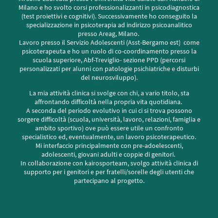
Milano e ho svolto corsi professionalizzanti in psicodiagnostica
(test proiettivi e cognitivi). Successivamente ho conseguito la
specializzazione in psicoterapia ad indirizzo psicoanalitico
presso Areag, Milano.
Lavoro presso il Servizio Adolescenti (Asst-Bergamo est) come
psicoterapeuta e ho un ruolo di co-coordinamento presso la
scuola superiore, Abf-Treviglio- sezione PPD (percorsi
personalizzati per alunni con patologie psichiatriche e disturbi
del neurosviluppo).
La mia attività clinica si svolge con chi, a vario titolo, sta
affrontando difficoltà nella propria vita quotidiana.
A seconda del periodo evolutivo in cui ci si trova possono
sorgere difficoltà (scuola, università, lavoro, relazioni, famiglia e
ambito sportivo) ove può essere utile un confronto
specialistico ed, eventualmente, un lavoro psicoterapeutico.
Mi interfaccio principalmente con pre-adoelescenti,
adolescenti, giovani adulti e coppie di genitori.
In collaborazione con kairosporteam, svolgo attività clinica di
supporto per i genitori e per fratelli/sorelle degli utenti che
partecipano al progetto.